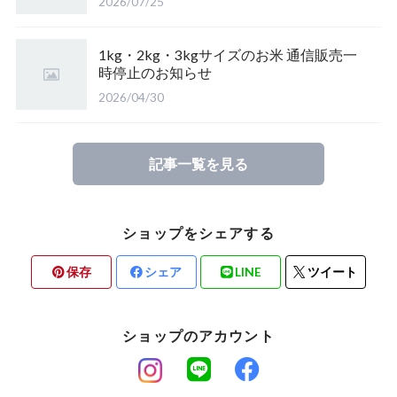
2026/07/25
山形置賜産 山形95号
【完売】東北の栃の木の蜂蜜
山形県置賜 こしひかり
1kg・2kg・3kgサイズのお米 通信販売一
時停止のお知らせ
2026/04/30
たかはた つや姫（山形）
ひとめぼれ（山形）
記事一覧を見る
【完売】福岡県糸島市 ミルキークイーン
ショップをシェアする
保存
シェア
LINE
ツイート
ショップのアカウント