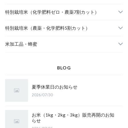
北海道産 おぼろづき（自然栽培米）
【完売】おやじの米 山形鶴岡産ササニシキ
宮崎県産 太陽米ミルキークィーン
特別栽培米（化学肥料ゼロ・農薬7割カット）
北海道産 ななつぼし（自然栽培米）
おやじの米 山形鶴岡産つや姫
【完売】島根奥出雲産 櫛名田姫米こしひかり
風さやか（長野）
特別栽培米（農薬・化学肥料5割カット）
島根松江きぬむすめ(有機栽培米)
おやじの米 山形鶴岡産こしひかり
【完売】新潟燕産 こしひかり
JAたじま コウノトリ育むお米 こしひかり（兵
新潟佐渡産 こしひかり
米加工品・蜂蜜
庫）
【完売】中魚沼産 はざ掛けこしひかり（新潟）
【完売】秋田大潟村産 あきたこまち
山形県庄内 ミルキークイーン
BLOG
【完売】山形東置賜ササニシキ（山形）
北海道産 ゆめぴりか
山形県庄内 雪若丸
夏季休業日のお知らせ
【完売】岩手のアカシア蜜
【完売】山形産 さわのはな（有機栽培米）
鳥取県産 江府米きぬむすめ
2026/07/30
皇室献上米 こしひかり（長野）
【完売】愛媛のみかん蜜
山形置賜こしひかり（有機栽培米）
鳥取県江府町産 こしひかり
特栽 笹屋のお米（オリジナル）
お米（1kg・2kg・3kg）販売再開のお知
らせ
【完売】四国山脈の山の蜜
山形県置賜 こしひかり