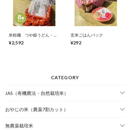
米粉麺 つや姫うどん・め
玄米ごはんパック
ん（8個セット）
¥2,592
¥292
CATEGORY
JAS（有機農法・自然栽培米）
山形東置賜 つや姫（有機栽培米）
おやじの米（農薬7割カット）
山形庄内 ミルキークィーン（有機栽培米）
おやじの米 山形鶴岡産 雪若丸
無農薬栽培米