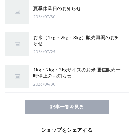
山形県庄内 雪若丸
夏季休業日のお知らせ
【完売】岩手のアカシア蜜
【完売】山形産 さわのはな（有機栽培米）
鳥取県産 江府米きぬむすめ
2026/07/30
皇室献上米 こしひかり（長野）
【完売】愛媛のみかん蜜
山形置賜こしひかり（有機栽培米）
鳥取県江府町産 こしひかり
特栽 笹屋のお米（オリジナル）
お米（1kg・2kg・3kg）販売再開のお知
らせ
【完売】四国山脈の山の蜜
山形県置賜 こしひかり
2026/07/25
山形置賜産 山形95号
【完売】東北の栃の木の蜂蜜
山形県置賜 こしひかり
1kg・2kg・3kgサイズのお米 通信販売一
時停止のお知らせ
2026/04/30
たかはた つや姫（山形）
ひとめぼれ（山形）
記事一覧を見る
【完売】福岡県糸島市 ミルキークイーン
ショップをシェアする