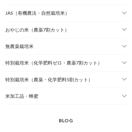
JAS（有機農法・自然栽培米）
山形東置賜 つや姫（有機栽培米）
おやじの米（農薬7割カット）
山形庄内 ミルキークィーン（有機栽培米）
おやじの米 山形鶴岡産 雪若丸
無農薬栽培米
北海道産 おぼろづき（自然栽培米）
【完売】おやじの米 山形鶴岡産ササニシキ
宮崎県産 太陽米ミルキークィーン
特別栽培米（化学肥料ゼロ・農薬7割カット）
北海道産 ななつぼし（自然栽培米）
おやじの米 山形鶴岡産つや姫
【完売】島根奥出雲産 櫛名田姫米こしひかり
風さやか（長野）
特別栽培米（農薬・化学肥料5割カット）
島根松江きぬむすめ(有機栽培米)
おやじの米 山形鶴岡産こしひかり
【完売】新潟燕産 こしひかり
JAたじま コウノトリ育むお米 こしひかり（兵
新潟佐渡産 こしひかり
米加工品・蜂蜜
庫）
【完売】中魚沼産 はざ掛けこしひかり（新潟）
【完売】秋田大潟村産 あきたこまち
山形県庄内 ミルキークイーン
BLOG
【完売】山形東置賜ササニシキ（山形）
北海道産 ゆめぴりか