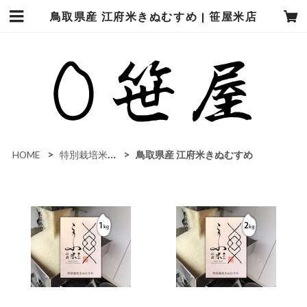
鳥取県産 江府米きぬむすめ | 笹屋米店
HOME
特別栽培米（農薬・化学肥料5割カット）
鳥取県産 江府米きぬむすめ