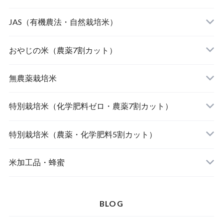
JAS（有機農法・自然栽培米）
山形東置賜 つや姫（有機栽培米）
おやじの米（農薬7割カット）
山形庄内 ミルキークィーン（有機栽培米）
おやじの米 山形鶴岡産 雪若丸
無農薬栽培米
北海道産 おぼろづき（自然栽培米）
【完売】おやじの米 山形鶴岡産ササニシキ
宮崎県産 太陽米ミルキークィーン
特別栽培米（化学肥料ゼロ・農薬7割カット）
北海道産 ななつぼし（自然栽培米）
おやじの米 山形鶴岡産つや姫
【完売】島根奥出雲産 櫛名田姫米こしひかり
風さやか（長野）
特別栽培米（農薬・化学肥料5割カット）
島根松江きぬむすめ(有機栽培米)
おやじの米 山形鶴岡産こしひかり
【完売】新潟燕産 こしひかり
JAたじま コウノトリ育むお米 こしひかり（兵
新潟佐渡産 こしひかり
米加工品・蜂蜜
庫）
【完売】中魚沼産 はざ掛けこしひかり（新潟）
【完売】秋田大潟村産 あきたこまち
山形県庄内 ミルキークイーン
BLOG
【完売】山形東置賜ササニシキ（山形）
北海道産 ゆめぴりか