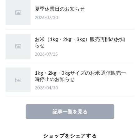
山形県庄内 雪若丸
夏季休業日のお知らせ
【完売】岩手のアカシア蜜
【完売】山形産 さわのはな（有機栽培米）
鳥取県産 江府米きぬむすめ
2026/07/30
皇室献上米 こしひかり（長野）
【完売】愛媛のみかん蜜
山形置賜こしひかり（有機栽培米）
鳥取県江府町産 こしひかり
特栽 笹屋のお米（オリジナル）
お米（1kg・2kg・3kg）販売再開のお知
らせ
【完売】四国山脈の山の蜜
山形県置賜 こしひかり
2026/07/25
山形置賜産 山形95号
【完売】東北の栃の木の蜂蜜
山形県置賜 こしひかり
1kg・2kg・3kgサイズのお米 通信販売一
時停止のお知らせ
2026/04/30
たかはた つや姫（山形）
ひとめぼれ（山形）
記事一覧を見る
【完売】福岡県糸島市 ミルキークイーン
ショップをシェアする