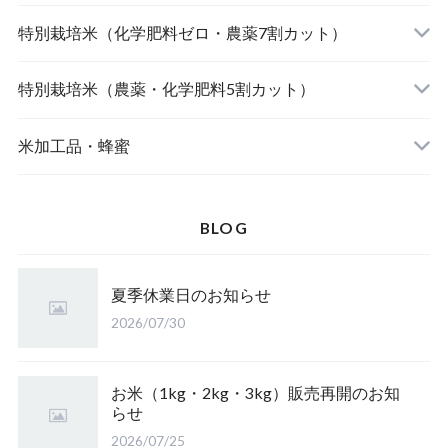
北海道産 おぼろづき（自然栽培米）
【完売】おやじの米 山形鶴岡産ササニシキ
宮崎県産 太陽米ミルキークィーン
特別栽培米（化学肥料ゼロ・農薬7割カット）
北海道産 ななつぼし（自然栽培米）
おやじの米 山形鶴岡産つや姫
【完売】島根奥出雲産 櫛名田姫米こしひかり
風さやか（長野）
特別栽培米（農薬・化学肥料5割カット）
島根松江きぬむすめ(有機栽培米)
おやじの米 山形鶴岡産こしひかり
【完売】新潟燕産 こしひかり
JAたじま コウノトリ育むお米 こしひかり（兵
新潟佐渡産 こしひかり
米加工品・蜂蜜
庫）
【完売】中魚沼産 はざ掛けこしひかり（新潟）
【完売】秋田大潟村産 あきたこまち
山形県庄内 ミルキークイーン
BLOG
【完売】山形東置賜ササニシキ（山形）
北海道産 ゆめぴりか
山形県庄内 雪若丸
夏季休業日のお知らせ
【完売】岩手のアカシア蜜
【完売】山形産 さわのはな（有機栽培米）
鳥取県産 江府米きぬむすめ
2026/07/30
皇室献上米 こしひかり（長野）
【完売】愛媛のみかん蜜
山形置賜こしひかり（有機栽培米）
鳥取県江府町産 こしひかり
特栽 笹屋のお米（オリジナル）
お米（1kg・2kg・3kg）販売再開のお知
らせ
【完売】四国山脈の山の蜜
山形県置賜 こしひかり
2026/07/25
山形置賜産 山形95号