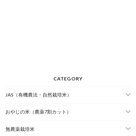
CATEGORY
JAS（有機農法・自然栽培米）
山形東置賜 つや姫（有機栽培米）
おやじの米（農薬7割カット）
山形庄内 ミルキークィーン（有機栽培米）
おやじの米 山形鶴岡産 雪若丸
無農薬栽培米