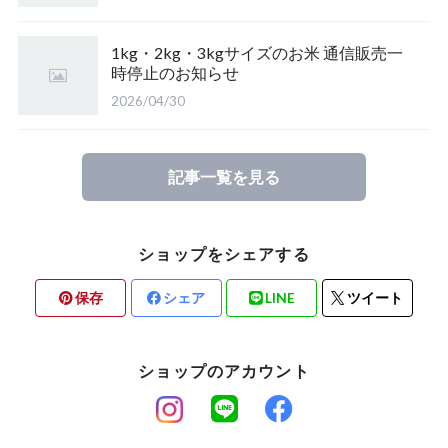
【完売】東北の栃の木の蜂蜜
山形県置賜 こしひかり
1kg・2kg・3kgサイズのお米 通信販売一
時停止のお知らせ
2026/04/30
たかはた つや姫（山形）
ひとめぼれ（山形）
記事一覧を見る
【完売】福岡県糸島市 ミルキークイーン
ショップをシェアする
保存
シェア
LINE
ツイート
ショップのアカウント