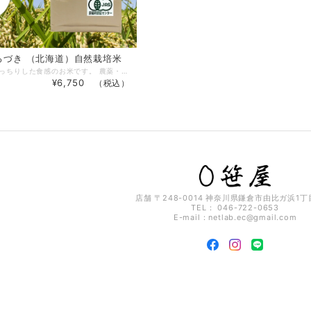
ぼろづき （北海道）自然栽培米
味わい深いもっちりした食感のお米です。 農薬・化学肥料はもちろんのこと、有機肥料さえも使用せず、北海道の地方のみで育まれているお米です。 大口 義盛：作 ※精米の際は1割分量が減ります。 ※送り先1ヶ所の場合24㎏まで、それ以上は別途送料がかかります。 ※1キロ〜4キロ をご購入の方はビニールスタンドパック＊4キロは(2キロの袋×2) ※5キロはクラフト袋でのご用意です。 ※ビニールスタンドパックを各サイズのクラフト袋に変更することもできますのでご希望の方は備考欄にご記入ください。
¥6,750
（税込）
店舗 〒248-0014 神奈川県鎌倉市由比ガ浜1丁目
TEL： 046-722-0653
E-mail：
netlab.ec@gmail.com