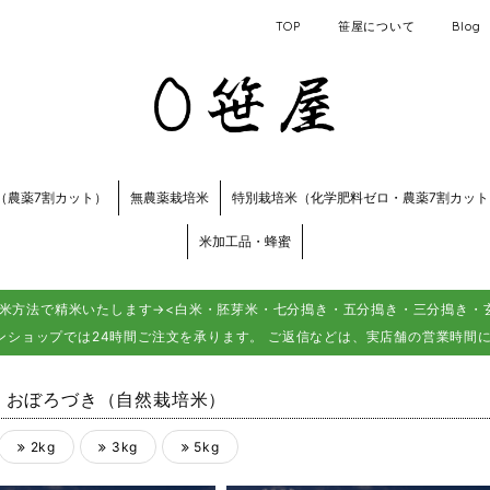
TOP
笹屋について
Blog
（農薬7割カット）
無農薬栽培米
特別栽培米（化学肥料ゼロ・農薬7割カット
米加工品・蜂蜜
米方法で精米いたします→<白米・胚芽米・七分搗き・五分搗き・三分搗き・玄
ンショップでは24時間ご注文を承ります。 ご返信などは、実店舗の営業時間
 おぼろづき（自然栽培米）
2kg
3kg
5kg