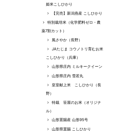
姫米こしひかり
【完売】新潟燕産 こしひかり
特別栽培米（化学肥料ゼロ・農
薬7割カット）
風さやか（長野）
JAたじま コウノトリ育むお米
こしひかり（兵庫）
山形県庄内 ミルキークイーン
山形県庄内 雪若丸
皇室献上米 こしひかり（長
野）
特栽 笹屋のお米（オリジナ
ル）
山形置賜産 山形95号
山形県置賜 こしひかり