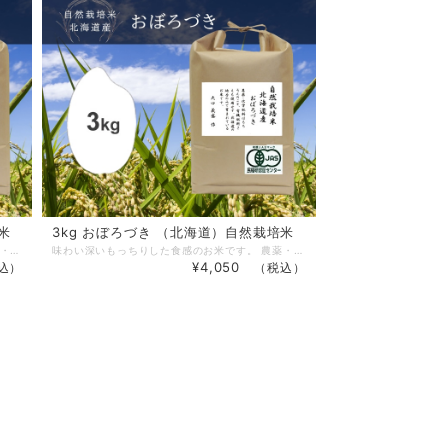
米
3kg おぼろづき （北海道）自然栽培米
味わい深いもっちりした食感のお米です。 農薬・化学肥料はもちろんのこと、有機肥料さえも使用せず、北海道の地方のみで育まれているお米です。 大口 義盛：作 ※精米の際は1割分量が減ります。 ※送り先1ヶ所の場合24㎏まで、それ以上は別途送料がかかります。 ※1キロ〜4キロ をご購入の方はビニールスタンドパック＊4キロは(2キロの袋×2) ※5キロはクラフト袋でのご用意です。 ※ビニールスタンドパックを各サイズのクラフト袋に変更することもできますのでご希望の方は備考欄にご記入ください。
味わい深いもっちりした食感のお米です。 農薬・化学肥料はもちろんのこと、有機肥料さえも使用せず、北海道の地方のみで育まれているお米です。 大口 義盛：作 ※精米の際は1割分量が減ります。 ※送り先1ヶ所の場合24㎏まで、それ以上は別途送料がかかります。 ※1キロ〜4キロ をご購入の方はビニールスタンドパック＊4キロは(2キロの袋×2) ※5キロはクラフト袋でのご用意です。 ※ビニールスタンドパックを各サイズのクラフト袋に変更することもできますのでご希望の方は備考欄にご記入ください。
¥4,050
込）
（税込）