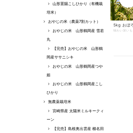
山形置賜こしひかり（有機栽
培米）
おやじの米（農薬7割カット）
5kg お
おやじの米 山形鶴岡産 雪若
丸
【完売】おやじの米 山形鶴
岡産ササニシキ
おやじの米 山形鶴岡産つや
姫
おやじの米 山形鶴岡産こし
ひかり
無農薬栽培米
宮崎県産 太陽米ミルキークィ
ーン
【完売】島根奥出雲産 櫛名田