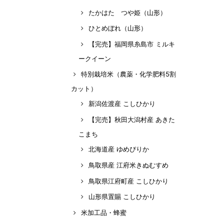
たかはた つや姫（山形）
ひとめぼれ（山形）
【完売】福岡県糸島市 ミルキ
ークイーン
特別栽培米（農薬・化学肥料5割
カット）
新潟佐渡産 こしひかり
【完売】秋田大潟村産 あきた
こまち
北海道産 ゆめぴりか
鳥取県産 江府米きぬむすめ
鳥取県江府町産 こしひかり
山形県置賜 こしひかり
米加工品・蜂蜜