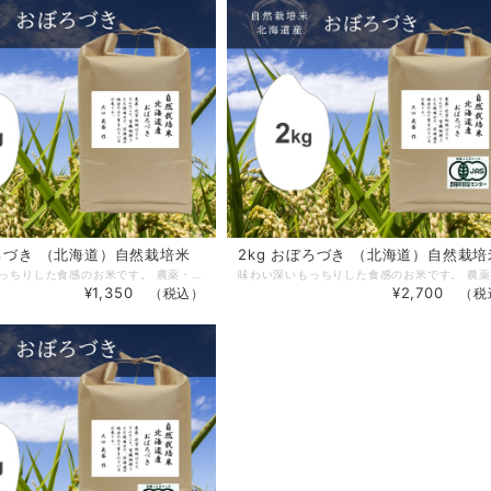
ぼろづき （北海道）自然栽培米
2kg おぼろづき （北海道）自然栽培
味わい深いもっちりした食感のお米です。 農薬・化学肥料はもちろんのこと、有機肥料さえも使用せず、北海道の地方のみで育まれているお米です。 大口 義盛：作 ※精米の際は1割分量が減ります。 ※送り先1ヶ所の場合24㎏まで、それ以上は別途送料がかかります。 ※1キロ〜4キロ をご購入の方はビニールスタンドパック＊4キロは(2キロの袋×2) ※5キロはクラフト袋でのご用意です。 ※ビニールスタンドパックを各サイズのクラフト袋に変更することもできますのでご希望の方は備考欄にご記入ください。
¥1,350
¥2,700
（税込）
（税