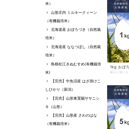
米）
山形庄内 ミルキークィーン
（有機栽培米）
北海道産 おぼろづき（自然栽
培米）
北海道産 ななつぼし（自然栽
培米）
島根松江きぬむすめ(有機栽培
1kg お
米)
【完売】中魚沼産 はざ掛けこ
しひかり（新潟）
【完売】山形東置賜ササニシ
キ（山形）
【完売】山形産 さわのはな
（有機栽培米）