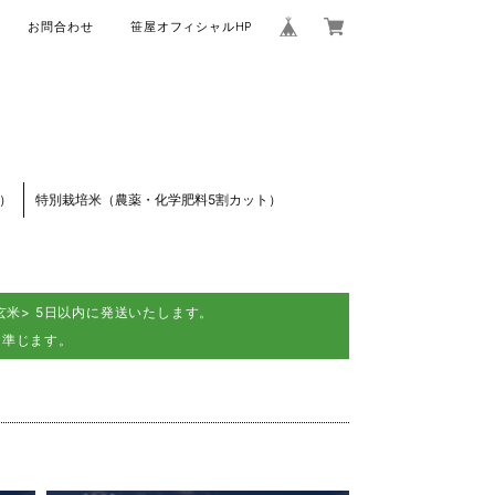
お問合わせ
笹屋オフィシャルHP
）
特別栽培米（農薬・化学肥料5割カット）
米> 5日以内に発送いたします。
に準じます。