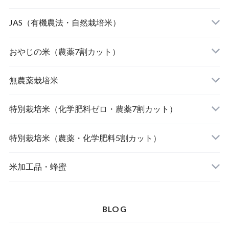
JAS（有機農法・自然栽培米）
山形東置賜 つや姫（有機栽培米）
おやじの米（農薬7割カット）
山形庄内 ミルキークィーン（有機栽培米）
おやじの米 山形鶴岡産 雪若丸
無農薬栽培米
北海道産 おぼろづき（自然栽培米）
【完売】おやじの米 山形鶴岡産ササニシキ
宮崎県産 太陽米ミルキークィーン
特別栽培米（化学肥料ゼロ・農薬7割カット）
北海道産 ななつぼし（自然栽培米）
おやじの米 山形鶴岡産つや姫
【完売】島根奥出雲産 櫛名田姫米こしひかり
風さやか（長野）
特別栽培米（農薬・化学肥料5割カット）
島根松江きぬむすめ(有機栽培米)
おやじの米 山形鶴岡産こしひかり
【完売】新潟燕産 こしひかり
JAたじま コウノトリ育むお米 こしひかり（兵
新潟佐渡産 こしひかり
米加工品・蜂蜜
庫）
【完売】中魚沼産 はざ掛けこしひかり（新潟）
【完売】秋田大潟村産 あきたこまち
山形県庄内 ミルキークイーン
BLOG
【完売】山形東置賜ササニシキ（山形）
北海道産 ゆめぴりか