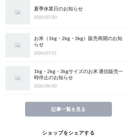
山形県庄内 雪若丸
夏季休業日のお知らせ
【完売】岩手のアカシア蜜
【完売】山形産 さわのはな（有機栽培米）
鳥取県産 江府米きぬむすめ
2026/07/30
皇室献上米 こしひかり（長野）
【完売】愛媛のみかん蜜
山形置賜こしひかり（有機栽培米）
鳥取県江府町産 こしひかり
特栽 笹屋のお米（オリジナル）
お米（1kg・2kg・3kg）販売再開のお知
らせ
【完売】四国山脈の山の蜜
山形県置賜 こしひかり
2026/07/25
山形置賜産 山形95号
【完売】東北の栃の木の蜂蜜
山形県置賜 こしひかり
1kg・2kg・3kgサイズのお米 通信販売一
時停止のお知らせ
2026/04/30
たかはた つや姫（山形）
ひとめぼれ（山形）
記事一覧を見る
【完売】福岡県糸島市 ミルキークイーン
ショップをシェアする