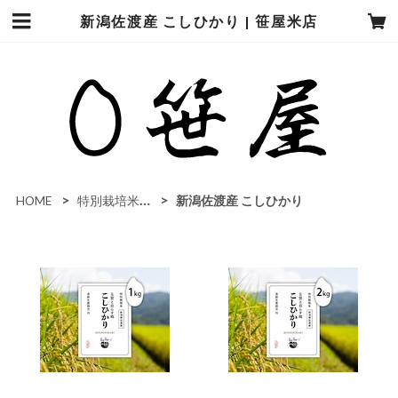
新潟佐渡産 こしひかり | 笹屋米店
HOME
特別栽培米（農薬・化学肥料5割カット）
新潟佐渡産 こしひかり