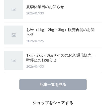
山形県庄内 雪若丸
夏季休業日のお知らせ
【完売】岩手のアカシア蜜
【完売】山形産 さわのはな（有機栽培米）
鳥取県産 江府米きぬむすめ
2026/07/30
皇室献上米 こしひかり（長野）
【完売】愛媛のみかん蜜
山形置賜こしひかり（有機栽培米）
鳥取県江府町産 こしひかり
特栽 笹屋のお米（オリジナル）
お米（1kg・2kg・3kg）販売再開のお知
らせ
【完売】四国山脈の山の蜜
山形県置賜 こしひかり
2026/07/25
山形置賜産 山形95号
【完売】東北の栃の木の蜂蜜
山形県置賜 こしひかり
1kg・2kg・3kgサイズのお米 通信販売一
時停止のお知らせ
2026/04/30
たかはた つや姫（山形）
ひとめぼれ（山形）
記事一覧を見る
【完売】福岡県糸島市 ミルキークイーン
ショップをシェアする