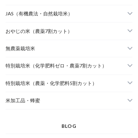
JAS（有機農法・自然栽培米）
山形東置賜 つや姫（有機栽培米）
おやじの米（農薬7割カット）
山形庄内 ミルキークィーン（有機栽培米）
おやじの米 山形鶴岡産 雪若丸
無農薬栽培米
北海道産 おぼろづき（自然栽培米）
【完売】おやじの米 山形鶴岡産ササニシキ
宮崎県産 太陽米ミルキークィーン
特別栽培米（化学肥料ゼロ・農薬7割カット）
北海道産 ななつぼし（自然栽培米）
おやじの米 山形鶴岡産つや姫
【完売】島根奥出雲産 櫛名田姫米こしひかり
風さやか（長野）
特別栽培米（農薬・化学肥料5割カット）
島根松江きぬむすめ(有機栽培米)
おやじの米 山形鶴岡産こしひかり
【完売】新潟燕産 こしひかり
JAたじま コウノトリ育むお米 こしひかり（兵
新潟佐渡産 こしひかり
米加工品・蜂蜜
庫）
【完売】中魚沼産 はざ掛けこしひかり（新潟）
【完売】秋田大潟村産 あきたこまち
山形県庄内 ミルキークイーン
BLOG
【完売】山形東置賜ササニシキ（山形）
北海道産 ゆめぴりか