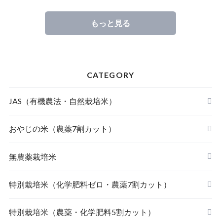
もっと見る
CATEGORY
JAS（有機農法・自然栽培米）
山形東置賜 つや姫（有機栽培米）
おやじの米（農薬7割カット）
山形庄内 ミルキークィーン（有機栽培米）
おやじの米 山形鶴岡産 雪若丸
無農薬栽培米
北海道産 おぼろづき（自然栽培米）
【完売】おやじの米 山形鶴岡産ササニシキ
宮崎県産 太陽米ミルキークィーン
特別栽培米（化学肥料ゼロ・農薬7割カット）
北海道産 ななつぼし（自然栽培米）
おやじの米 山形鶴岡産つや姫
【完売】島根奥出雲産 櫛名田姫米こしひかり
風さやか（長野）
特別栽培米（農薬・化学肥料5割カット）