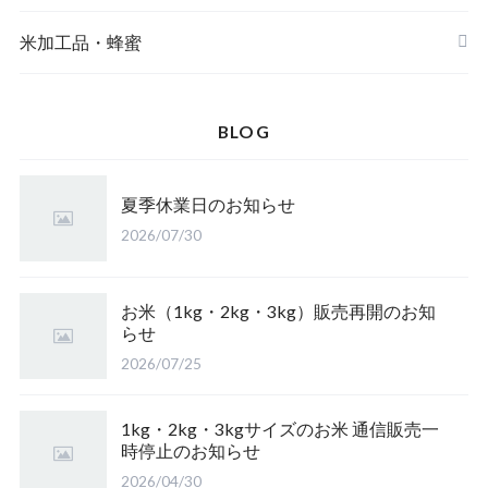
島根松江きぬむすめ(有機栽培米)
おやじの米 山形鶴岡産こしひかり
【完売】新潟燕産 こしひかり
JAたじま コウノトリ育むお米 こしひかり（兵
新潟佐渡産 こしひかり
米加工品・蜂蜜
庫）
【完売】中魚沼産 はざ掛けこしひかり（新潟）
【完売】秋田大潟村産 あきたこまち
山形県庄内 ミルキークイーン
BLOG
【完売】山形東置賜ササニシキ（山形）
北海道産 ゆめぴりか
山形県庄内 雪若丸
夏季休業日のお知らせ
【完売】岩手のアカシア蜜
【完売】山形産 さわのはな（有機栽培米）
鳥取県産 江府米きぬむすめ
2026/07/30
皇室献上米 こしひかり（長野）
【完売】愛媛のみかん蜜
山形置賜こしひかり（有機栽培米）
鳥取県江府町産 こしひかり
特栽 笹屋のお米（オリジナル）
お米（1kg・2kg・3kg）販売再開のお知
らせ
【完売】四国山脈の山の蜜
山形県置賜 こしひかり
2026/07/25
山形置賜産 山形95号
【完売】東北の栃の木の蜂蜜
山形県置賜 こしひかり
1kg・2kg・3kgサイズのお米 通信販売一
時停止のお知らせ
2026/04/30