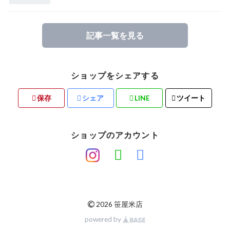
たかはた つや姫（山形）
ひとめぼれ（山形）
記事一覧を見る
【完売】福岡県糸島市 ミルキークイーン
ショップをシェアする
保存
シェア
LINE
ツイート
ショップのアカウント
©
2026 笹屋米店
powered by