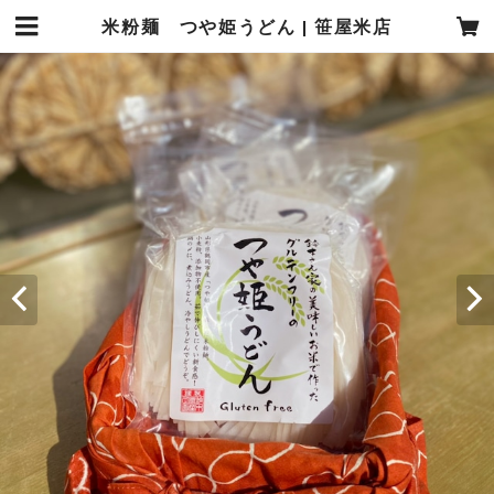
米粉麺 つや姫うどん | 笹屋米店