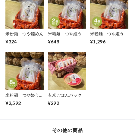
米粉麺 つや姫めん
米粉麺 つや姫うど
米粉麺 つや姫うど
ん・めん（２個セッ
ん・めん（4個セッ
¥324
¥648
¥1,296
ト）
ト）
米粉麺 つや姫うど
玄米ごはんパック
ん・めん（8個セッ
¥2,592
¥292
ト）
その他の商品