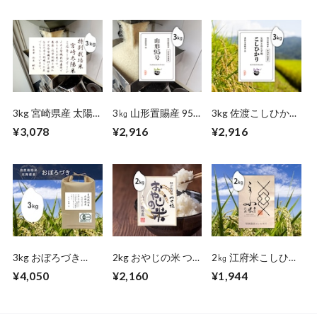
3kg 宮崎県産 太陽
3㎏ 山形置賜産 95
3kg 佐渡こしひかり
米ミルキークイーン
号
（新潟）
¥3,078
¥2,916
¥2,916
（無農薬栽培米）
3kg おぼろづき
2kg おやじの米 つ
2㎏ 江府米こしひか
（北海道）自然栽培
や姫（山形）
り（鳥取）
¥4,050
¥2,160
¥1,944
米