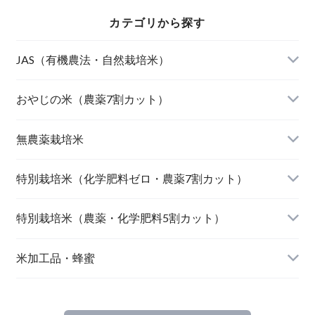
カテゴリから探す
JAS（有機農法・自然栽培米）
山形東置賜 つや姫（有機栽培米）
おやじの米（農薬7割カット）
山形庄内 ミルキークィーン（有機栽培米）
おやじの米 山形鶴岡産 雪若丸
無農薬栽培米
北海道産 おぼろづき（自然栽培米）
【完売】おやじの米 山形鶴岡産ササニシキ
宮崎県産 太陽米ミルキークィーン
特別栽培米（化学肥料ゼロ・農薬7割カット）
北海道産 ななつぼし（自然栽培米）
おやじの米 山形鶴岡産つや姫
【完売】島根奥出雲産 櫛名田姫米こしひかり
風さやか（長野）
特別栽培米（農薬・化学肥料5割カット）
島根松江きぬむすめ(有機栽培米)
おやじの米 山形鶴岡産こしひかり
【完売】新潟燕産 こしひかり
JAたじま コウノトリ育むお米 こしひかり（兵
新潟佐渡産 こしひかり
米加工品・蜂蜜
庫）
【完売】中魚沼産 はざ掛けこしひかり（新潟）
【完売】秋田大潟村産 あきたこまち
山形県庄内 ミルキークイーン