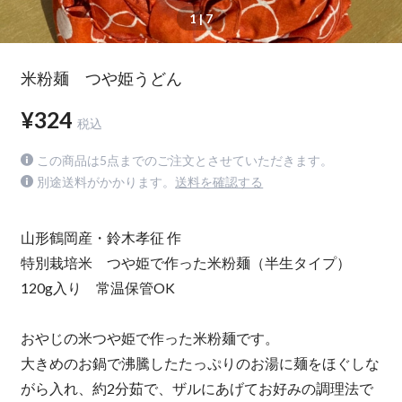
1
| 7
米粉麺 つや姫うどん
¥324
税込
この商品は5点までのご注文とさせていただきます。
別途送料がかかります。
送料を確認する
山形鶴岡産・鈴木孝征 作
特別栽培米 つや姫で作った米粉麺（半生タイプ）
120g入り 常温保管OK
おやじの米つや姫で作った米粉麺です。
大きめのお鍋で沸騰したたっぷりのお湯に麺をほぐしな
がら入れ、約2分茹で、ザルにあげてお好みの調理法で