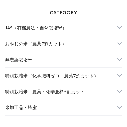
CATEGORY
JAS（有機農法・自然栽培米）
山形東置賜 つや姫（有機栽培米）
おやじの米（農薬7割カット）
山形庄内 ミルキークィーン（有機栽培米）
おやじの米 山形鶴岡産 雪若丸
無農薬栽培米
北海道産 おぼろづき（自然栽培米）
【完売】おやじの米 山形鶴岡産ササニシキ
宮崎県産 太陽米ミルキークィーン
特別栽培米（化学肥料ゼロ・農薬7割カット）
北海道産 ななつぼし（自然栽培米）
おやじの米 山形鶴岡産つや姫
【完売】島根奥出雲産 櫛名田姫米こしひかり
風さやか（長野）
特別栽培米（農薬・化学肥料5割カット）
島根松江きぬむすめ(有機栽培米)
おやじの米 山形鶴岡産こしひかり
【完売】新潟燕産 こしひかり
JAたじま コウノトリ育むお米 こしひかり（兵
新潟佐渡産 こしひかり
米加工品・蜂蜜
庫）
【完売】中魚沼産 はざ掛けこしひかり（新潟）
【完売】秋田大潟村産 あきたこまち