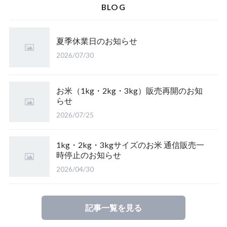
山形県庄内 ミルキークイーン
BLOG
【完売】山形東置賜ササニシキ（山形）
北海道産 ゆめぴりか
山形県庄内 雪若丸
夏季休業日のお知らせ
【完売】岩手のアカシア蜜
【完売】山形産 さわのはな（有機栽培米）
鳥取県産 江府米きぬむすめ
2026/07/30
皇室献上米 こしひかり（長野）
【完売】愛媛のみかん蜜
山形置賜こしひかり（有機栽培米）
鳥取県江府町産 こしひかり
特栽 笹屋のお米（オリジナル）
お米（1kg・2kg・3kg）販売再開のお知
らせ
【完売】四国山脈の山の蜜
山形県置賜 こしひかり
2026/07/25
山形置賜産 山形95号
【完売】東北の栃の木の蜂蜜
山形県置賜 こしひかり
1kg・2kg・3kgサイズのお米 通信販売一
時停止のお知らせ
2026/04/30
たかはた つや姫（山形）
ひとめぼれ（山形）
記事一覧を見る