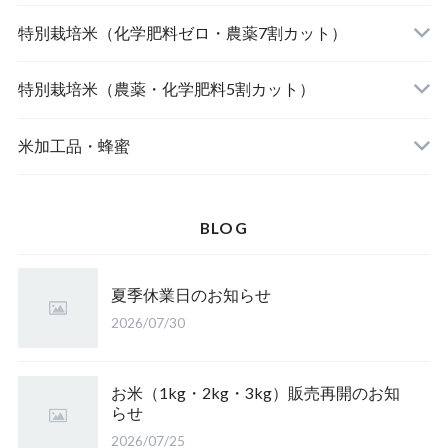
北海道産 おぼろづき（自然栽培米）
【完売】おやじの米 山形鶴岡産ササニシキ
宮崎県産 太陽米ミルキークィーン
特別栽培米（化学肥料ゼロ・農薬7割カット）
北海道産 ななつぼし（自然栽培米）
おやじの米 山形鶴岡産つや姫
【完売】島根奥出雲産 櫛名田姫米こしひかり
風さやか（長野）
特別栽培米（農薬・化学肥料5割カット）
島根松江きぬむすめ(有機栽培米)
おやじの米 山形鶴岡産こしひかり
【完売】新潟燕産 こしひかり
JAたじま コウノトリ育むお米 こしひかり（兵
新潟佐渡産 こしひかり
米加工品・蜂蜜
庫）
【完売】中魚沼産 はざ掛けこしひかり（新潟）
【完売】秋田大潟村産 あきたこまち
山形県庄内 ミルキークイーン
BLOG
【完売】山形東置賜ササニシキ（山形）
北海道産 ゆめぴりか
山形県庄内 雪若丸
夏季休業日のお知らせ
【完売】岩手のアカシア蜜
【完売】山形産 さわのはな（有機栽培米）
鳥取県産 江府米きぬむすめ
2026/07/30
皇室献上米 こしひかり（長野）
【完売】愛媛のみかん蜜
山形置賜こしひかり（有機栽培米）
鳥取県江府町産 こしひかり
特栽 笹屋のお米（オリジナル）
お米（1kg・2kg・3kg）販売再開のお知
らせ
【完売】四国山脈の山の蜜
山形県置賜 こしひかり
2026/07/25
山形置賜産 山形95号