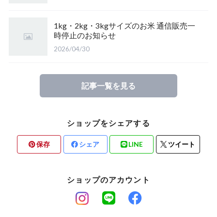
【完売】東北の栃の木の蜂蜜
山形県置賜 こしひかり
1kg・2kg・3kgサイズのお米 通信販売一
時停止のお知らせ
2026/04/30
たかはた つや姫（山形）
ひとめぼれ（山形）
記事一覧を見る
【完売】福岡県糸島市 ミルキークイーン
ショップをシェアする
保存
シェア
LINE
ツイート
ショップのアカウント