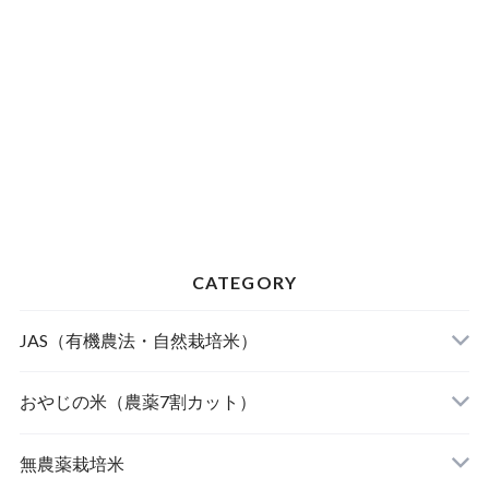
CATEGORY
JAS（有機農法・自然栽培米）
山形東置賜 つや姫（有機栽培米）
おやじの米（農薬7割カット）
山形庄内 ミルキークィーン（有機栽培米）
おやじの米 山形鶴岡産 雪若丸
無農薬栽培米