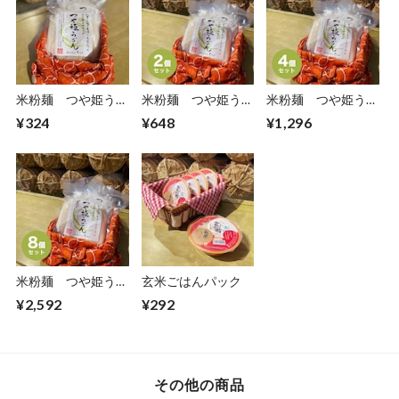
米粉麺 つや姫うど
米粉麺 つや姫うど
米粉麺 つや姫うど
ん
ん・めん（２個セッ
ん・めん（4個セッ
¥324
¥648
¥1,296
ト）
ト）
米粉麺 つや姫うど
玄米ごはんパック
ん・めん（8個セッ
¥2,592
¥292
ト）
その他の商品