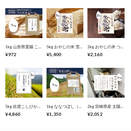
1kg 山形県置賜 こ
5kg おやじの米 雪
2kg おやじの米 つ
しひかり
若丸（山形）
や姫（山形）
¥972
¥5,400
¥2,160
5kg 佐渡こしひかり
1kg ななつぼし（北
2kg 宮崎県産 太陽
（新潟）
海道）自然栽培米
米ミルキークイーン
¥4,860
¥1,350
¥2,052
（無農薬栽培米）