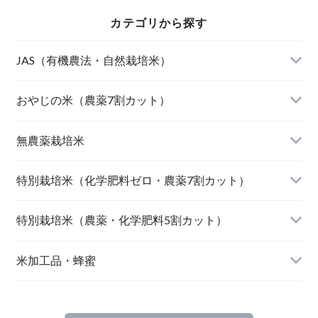
カテゴリから探す
JAS（有機農法・自然栽培米）
山形東置賜 つや姫（有機栽培米）
おやじの米（農薬7割カット）
山形庄内 ミルキークィーン（有機栽培米）
おやじの米 山形鶴岡産 雪若丸
無農薬栽培米
北海道産 おぼろづき（自然栽培米）
【完売】おやじの米 山形鶴岡産ササニシキ
宮崎県産 太陽米ミルキークィーン
特別栽培米（化学肥料ゼロ・農薬7割カット）
北海道産 ななつぼし（自然栽培米）
おやじの米 山形鶴岡産つや姫
【完売】島根奥出雲産 櫛名田姫米こしひかり
風さやか（長野）
特別栽培米（農薬・化学肥料5割カット）
島根松江きぬむすめ(有機栽培米)
おやじの米 山形鶴岡産こしひかり
【完売】新潟燕産 こしひかり
JAたじま コウノトリ育むお米 こしひかり（兵
新潟佐渡産 こしひかり
米加工品・蜂蜜
庫）
【完売】中魚沼産 はざ掛けこしひかり（新潟）
【完売】秋田大潟村産 あきたこまち
山形県庄内 ミルキークイーン