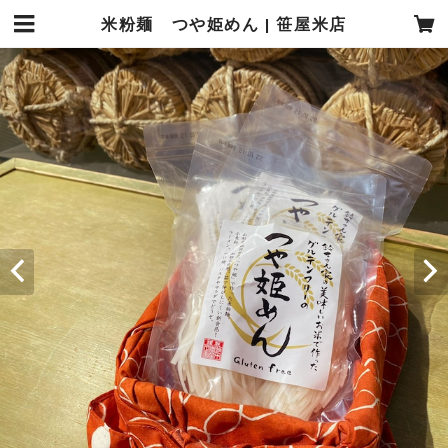
米粉麺 つや姫めん | 笹屋米店