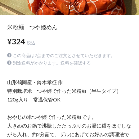
1
| 4
米粉麺 つや姫めん
¥324
税込
この商品は2点までのご注文とさせていただきます。
別途送料がかかります。
送料を確認する
山形鶴岡産・鈴木孝征 作
特別栽培米 つや姫で作った米粉麺（半生タイプ）
120g入り 常温保管OK
おやじの米つや姫で作った米粉麺です。
大きめのお鍋で沸騰したたっぷりのお湯に麺をほぐしな
がら入れ、約2分茹で、ザルにあげてお好みの調理法で