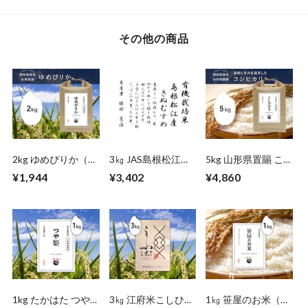
その他の商品
2kg ゆめぴりか（北
3㎏ JAS島根松江き
5kg 山形県置賜 こ
海道）
ぬむすめ（島根）
しひかり
¥1,944
¥3,402
¥4,860
1kg たかはた つや
3㎏ 江府米こしひか
1㎏ 笹屋のお米（オ