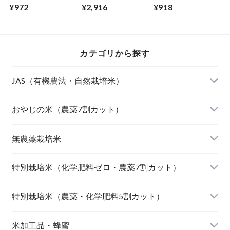
姫（山形）
り（鳥取）
リジナル）
¥972
¥2,916
¥918
カテゴリから探す
JAS（有機農法・自然栽培米）
山形東置賜 つや姫（有機栽培米）
おやじの米（農薬7割カット）
山形庄内 ミルキークィーン（有機栽培米）
おやじの米 山形鶴岡産 雪若丸
無農薬栽培米
北海道産 おぼろづき（自然栽培米）
【完売】おやじの米 山形鶴岡産ササニシキ
宮崎県産 太陽米ミルキークィーン
特別栽培米（化学肥料ゼロ・農薬7割カット）
北海道産 ななつぼし（自然栽培米）
おやじの米 山形鶴岡産つや姫
【完売】島根奥出雲産 櫛名田姫米こしひかり
風さやか（長野）
特別栽培米（農薬・化学肥料5割カット）
島根松江きぬむすめ(有機栽培米)
おやじの米 山形鶴岡産こしひかり
【完売】新潟燕産 こしひかり
JAたじま コウノトリ育むお米 こしひかり（兵
新潟佐渡産 こしひかり
米加工品・蜂蜜