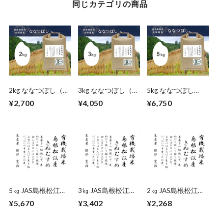
同じカテゴリの商品
2kg ななつぼし（北
3kg ななつぼし（北
5kg ななつぼし
海道）自然栽培米
海道）自然栽培米
（北海道）自然栽培
¥2,700
¥4,050
¥6,750
米
5㎏ JAS島根松江き
3㎏ JAS島根松江き
2㎏ JAS島根松江き
ぬむすめ（島根）
ぬむすめ（島根）
ぬむすめ（島根）
¥5,670
¥3,402
¥2,268