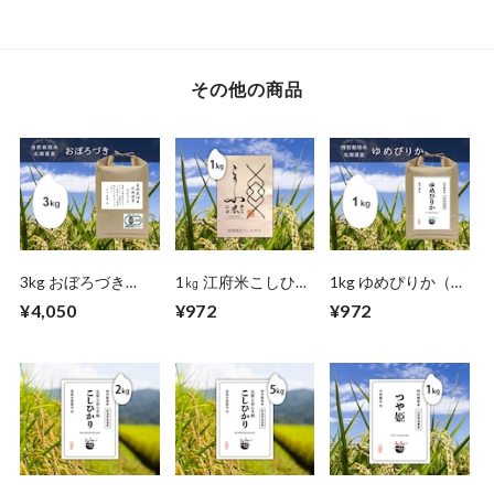
その他の商品
3kg おぼろづき
1㎏ 江府米こしひか
1kg ゆめぴりか（北
（北海道）自然栽培
り（鳥取）
海道）
¥4,050
¥972
¥972
米