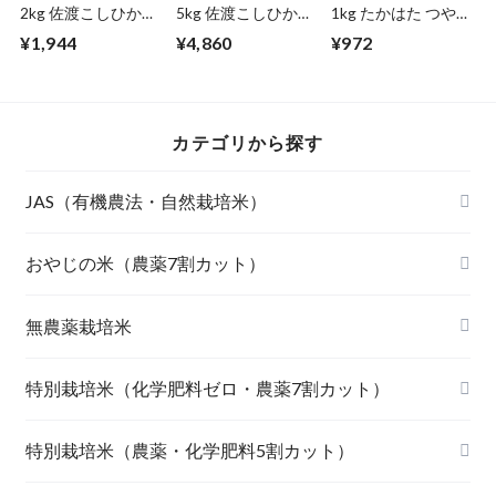
2kg 佐渡こしひかり
5kg 佐渡こしひかり
1kg たかはた つや
（新潟）
（新潟）
姫（山形）
¥1,944
¥4,860
¥972
カテゴリから探す
JAS（有機農法・自然栽培米）
山形東置賜 つや姫（有機栽培米）
おやじの米（農薬7割カット）
山形庄内 ミルキークィーン（有機栽培米）
おやじの米 山形鶴岡産 雪若丸
無農薬栽培米
北海道産 おぼろづき（自然栽培米）
【完売】おやじの米 山形鶴岡産ササニシキ
宮崎県産 太陽米ミルキークィーン
特別栽培米（化学肥料ゼロ・農薬7割カット）
北海道産 ななつぼし（自然栽培米）
おやじの米 山形鶴岡産つや姫
【完売】島根奥出雲産 櫛名田姫米こしひかり
風さやか（長野）
特別栽培米（農薬・化学肥料5割カット）