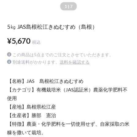
1
| 7
5㎏ JAS島根松江きぬむすめ（島根）
¥5,670
税込
この商品は5点までのご注文とさせていただきます。
別途送料がかかります。
送料を確認する
【名称】JAS 島根松江きぬむすめ
【カテゴリ】有機栽培米（JAS認証米）農薬化学肥料不
使用
【産地】島根県松江産
【生産者】勝部 憲治
【特徴】農薬・化学肥料を一切使用せず、自家採取の米
糠を撒いて栽培。