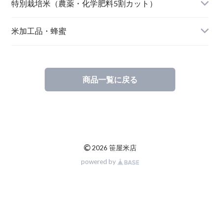
北海道産 ななつぼし（自然栽培米）
おやじの米 山形鶴岡産つや姫
【完売】島根奥出雲産 櫛名田姫米こしひかり
風さやか（長野）
特別栽培米（農薬・化学肥料5割カット）
島根松江きぬむすめ(有機栽培米)
おやじの米 山形鶴岡産こしひかり
【完売】新潟燕産 こしひかり
JAたじま コウノトリ育むお米 こしひかり（兵
新潟佐渡産 こしひかり
米加工品・蜂蜜
庫）
【完売】中魚沼産 はざ掛けこしひかり（新潟）
【完売】秋田大潟村産 あきたこまち
山形県庄内 ミルキークイーン
商品一覧に戻る
【完売】山形東置賜ササニシキ（山形）
北海道産 ゆめぴりか
山形県庄内 雪若丸
【完売】岩手のアカシア蜜
【完売】山形産 さわのはな（有機栽培米）
鳥取県産 江府米きぬむすめ
皇室献上米 こしひかり（長野）
【完売】愛媛のみかん蜜
山形置賜こしひかり（有機栽培米）
鳥取県江府町産 こしひかり
©
2026 笹屋米店
特栽 笹屋のお米（オリジナル）
powered by
【完売】四国山脈の山の蜜
山形県置賜 こしひかり
山形置賜産 山形95号
【完売】東北の栃の木の蜂蜜
山形県置賜 こしひかり