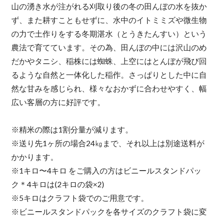
山の湧き水が注がれる刈取り後の冬の田んぼの水を抜か
ず、また耕すこともせずに、水中のイトミミズや微生物
の力で土作りをする冬期湛水（とうきたんすい）という
農法で育てています。その為、田んぼの中には沢山のめ
だかやタニシ、稲株には蜘蛛、上空にはとんぼが飛び回
るような自然と一体化した稲作。さっぱりとした中に自
然な甘みを感じられ、様々なおかずに合わせやすく、幅
広い客層の方に好評です。
※精米の際は1割分量が減ります。
※送り先1ヶ所の場合24㎏まで、それ以上は別途送料が
かかります。
※1キロ〜4キロ をご購入の方はビニールスタンドパッ
ク＊4キロは(2キロの袋×2)
※5キロはクラフト袋でのご用意です。
※ビニールスタンドパックを各サイズのクラフト袋に変