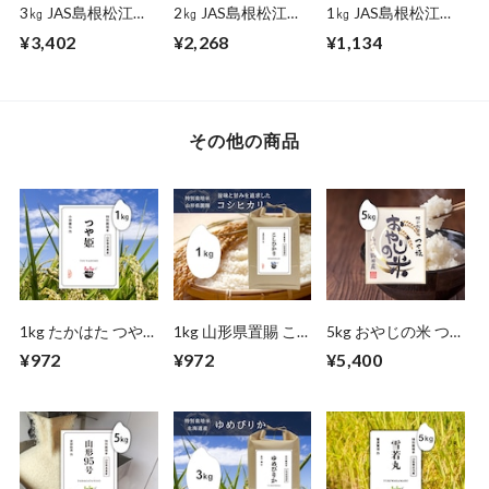
3㎏ JAS島根松江き
2㎏ JAS島根松江き
1㎏ JAS島根松江き
ぬむすめ（島根）
ぬむすめ（島根）
ぬむすめ（島根）
¥3,402
¥2,268
¥1,134
その他の商品
1kg たかはた つや
1kg 山形県置賜 こ
5kg おやじの米 つ
姫（山形）
しひかり
や姫（山形）
¥972
¥972
¥5,400