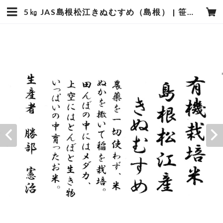
5㎏ JAS島根松江きぬむすめ（島根） | 笹屋米店