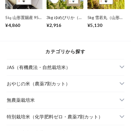
5㎏ 山形置賜産 95
3kg ゆめぴりか（北
5kg 雪若丸（山形県
号
海道）
庄内産）
¥4,860
¥2,916
¥5,130
カテゴリから探す
JAS（有機農法・自然栽培米）
山形東置賜 つや姫（有機栽培米）
おやじの米（農薬7割カット）
山形庄内 ミルキークィーン（有機栽培米）
おやじの米 山形鶴岡産 雪若丸
無農薬栽培米
北海道産 おぼろづき（自然栽培米）
【完売】おやじの米 山形鶴岡産ササニシキ
宮崎県産 太陽米ミルキークィーン
特別栽培米（化学肥料ゼロ・農薬7割カット）