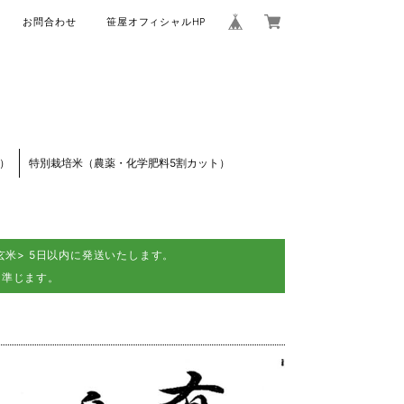
お問合わせ
笹屋オフィシャルHP
）
特別栽培米（農薬・化学肥料5割カット）
米> 5日以内に発送いたします。
に準じます。