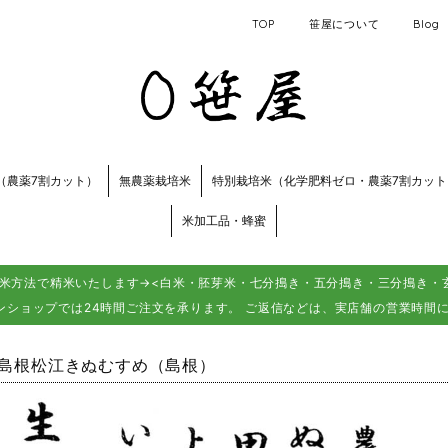
TOP
笹屋について
Blog
（農薬7割カット）
無農薬栽培米
特別栽培米（化学肥料ゼロ・農薬7割カット
米加工品・蜂蜜
米方法で精米いたします→<白米・胚芽米・七分搗き・五分搗き・三分搗き・玄
ンショップでは24時間ご注文を承ります。 ご返信などは、実店舗の営業時間
AS島根松江きぬむすめ（島根）