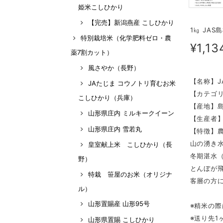
姫米こしひかり
【完売】新潟燕産 こしひかり
1㎏ JA
特別栽培米（化学肥料ゼロ・農
¥1,13
薬7割カット）
風さやか（長野）
【名称】J
JAたじま コウノトリ育むお米
【カテゴリ
こしひかり（兵庫）
【産地】
山形県庄内 ミルキークイーン
【生産者
山形県庄内 雪若丸
【特徴】
山の湧き
皇室献上米 こしひかり（長
冬期湛水
野）
とんぼが
特栽 笹屋のお米（オリジナ
客層の方
ル）
山形置賜産 山形95号
※精米の際
※送り先1
山形県置賜 こしひかり