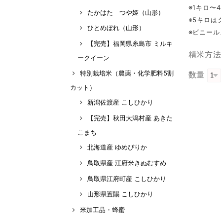
※1キロ〜
たかはた つや姫（山形）
※5キロは
ひとめぼれ（山形）
※ビニー
【完売】福岡県糸島市 ミルキ
精米方
ークイーン
特別栽培米（農薬・化学肥料5割
数量
カット）
新潟佐渡産 こしひかり
【完売】秋田大潟村産 あきた
こまち
北海道産 ゆめぴりか
鳥取県産 江府米きぬむすめ
鳥取県江府町産 こしひかり
山形県置賜 こしひかり
米加工品・蜂蜜