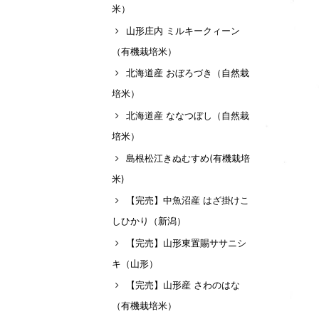
米）
山形庄内 ミルキークィーン
（有機栽培米）
北海道産 おぼろづき（自然栽
培米）
北海道産 ななつぼし（自然栽
培米）
島根松江きぬむすめ(有機栽培
米)
【完売】中魚沼産 はざ掛けこ
しひかり（新潟）
【完売】山形東置賜ササニシ
キ（山形）
【完売】山形産 さわのはな
（有機栽培米）