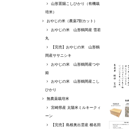
山形置賜こしひかり（有機栽
培米）
おやじの米（農薬7割カット）
おやじの米 山形鶴岡産 雪若
丸
【完売】おやじの米 山形鶴
岡産ササニシキ
おやじの米 山形鶴岡産つや
姫
おやじの米 山形鶴岡産こし
ひかり
無農薬栽培米
宮崎県産 太陽米ミルキークィ
ーン
【完売】島根奥出雲産 櫛名田