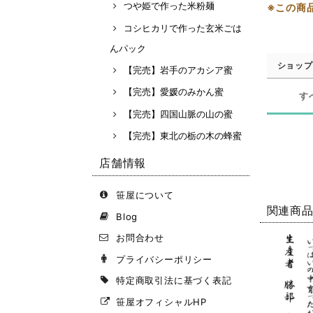
つや姫で作った米粉麺
※この商
コシヒカリで作った玄米ごは
んパック
ショップ
【完売】岩手のアカシア蜜
【完売】愛媛のみかん蜜
す
【完売】四国山脈の山の蜜
【完売】東北の栃の木の蜂蜜
店舗情報
笹屋について
関連商
Blog
お問合わせ
プライバシーポリシー
特定商取引法に基づく表記
笹屋オフィシャルHP