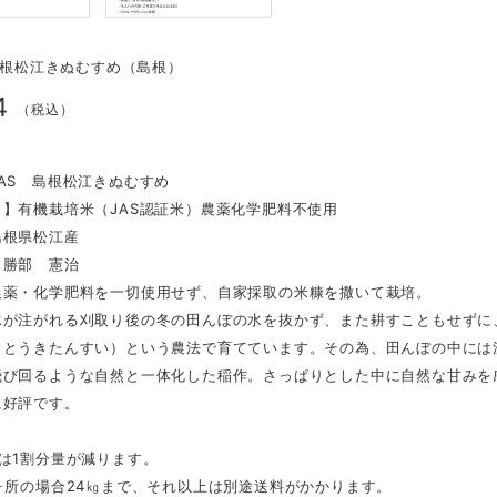
S島根松江きぬむすめ（島根）
4
（税込）
AS 島根松江きぬむすめ
】有機栽培米（JAS認証米）農薬化学肥料不使用
島根県松江産
】勝部 憲治
農薬・化学肥料を一切使用せず、自家採取の米糠を撒いて栽培。
水が注がれる刈取り後の冬の田んぼの水を抜かず、また耕すこともせずに
（とうきたんすい）という農法で育てています。その為、田んぼの中には
飛び回るような自然と一体化した稲作。さっぱりとした中に自然な甘みを
に好評です。
は1割分量が減ります。
ヶ所の場合24㎏まで、それ以上は別途送料がかかります。