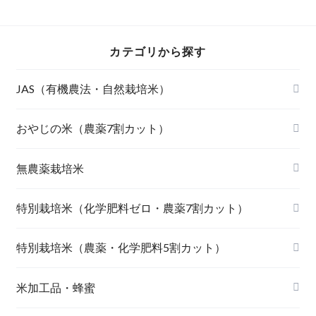
カテゴリから探す
JAS（有機農法・自然栽培米）
山形東置賜 つや姫（有機栽培米）
おやじの米（農薬7割カット）
山形庄内 ミルキークィーン（有機栽培米）
おやじの米 山形鶴岡産 雪若丸
無農薬栽培米
北海道産 おぼろづき（自然栽培米）
【完売】おやじの米 山形鶴岡産ササニシキ
宮崎県産 太陽米ミルキークィーン
特別栽培米（化学肥料ゼロ・農薬7割カット）
北海道産 ななつぼし（自然栽培米）
おやじの米 山形鶴岡産つや姫
【完売】島根奥出雲産 櫛名田姫米こしひかり
風さやか（長野）
特別栽培米（農薬・化学肥料5割カット）
島根松江きぬむすめ(有機栽培米)
おやじの米 山形鶴岡産こしひかり
【完売】新潟燕産 こしひかり
JAたじま コウノトリ育むお米 こしひかり（兵
新潟佐渡産 こしひかり
米加工品・蜂蜜
庫）