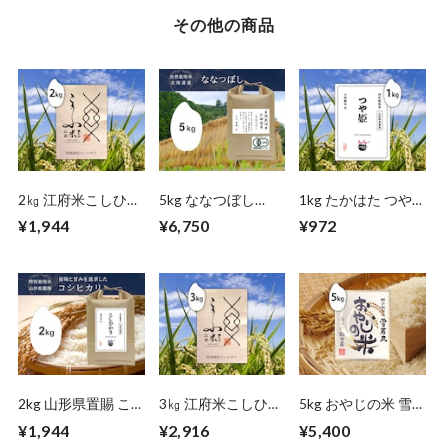
その他の商品
2㎏ 江府米こしひか
5kg ななつぼし
1kg たかはた つや
り（鳥取）
（北海道）自然栽培
姫（山形）
¥1,944
¥6,750
¥972
米
2kg 山形県置賜 こ
3㎏ 江府米こしひか
5kg おやじの米 雪
しひかり
り（鳥取）
若丸（山形）
¥1,944
¥2,916
¥5,400