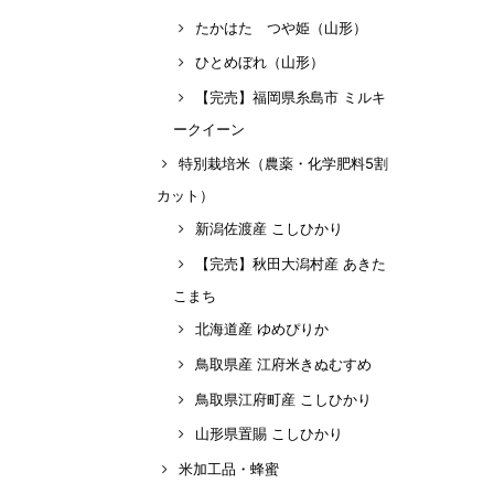
たかはた つや姫（山形）
ひとめぼれ（山形）
【完売】福岡県糸島市 ミルキ
ークイーン
特別栽培米（農薬・化学肥料5割
カット）
新潟佐渡産 こしひかり
【完売】秋田大潟村産 あきた
こまち
北海道産 ゆめぴりか
鳥取県産 江府米きぬむすめ
鳥取県江府町産 こしひかり
山形県置賜 こしひかり
米加工品・蜂蜜