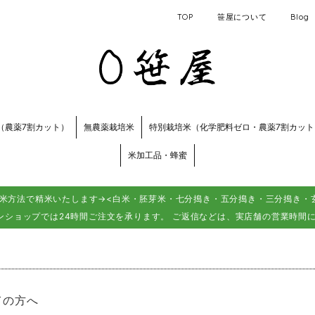
TOP
笹屋について
Blog
（農薬7割カット）
無農薬栽培米
特別栽培米（化学肥料ゼロ・農薬7割カット
米加工品・蜂蜜
米方法で精米いたします→<白米・胚芽米・七分搗き・五分搗き・三分搗き・玄
ンショップでは24時間ご注文を承ります。 ご返信などは、実店舗の営業時間
ての方へ