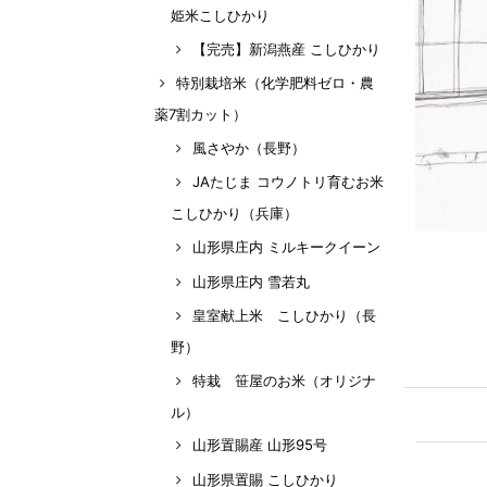
姫米こしひかり
【完売】新潟燕産 こしひかり
特別栽培米（化学肥料ゼロ・農
薬7割カット）
風さやか（長野）
JAたじま コウノトリ育むお米
こしひかり（兵庫）
山形県庄内 ミルキークイーン
山形県庄内 雪若丸
皇室献上米 こしひかり（長
野）
特栽 笹屋のお米（オリジナ
ル）
山形置賜産 山形95号
山形県置賜 こしひかり