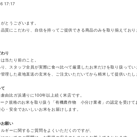
6 17:17
りがとうございます。
と品質にこだわり、自信を持ってご提供できる商品のみを取り揃えており
だわり
全は当たり前のこと。
わり、スタッフ全員が実際に食べ比べて厳選したお米だけを取り扱ってい
で管理した産地直送の玄米を、ご注文いただいてから精米して提供いたし
いて
倉由比ガ浜通りに100年以上続く米店です。
Sマーク規格のお米を取り扱う「有機農作物 小分け業者」の認定を受けて
安心・安全でおいしいお米をお届けします。
のお願い
レルギーに関するご質問をよくいただくのですが、