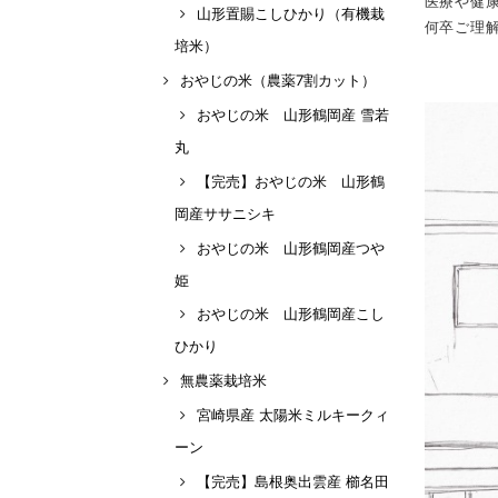
医療や健
山形置賜こしひかり（有機栽
何卒ご理
培米）
おやじの米（農薬7割カット）
おやじの米 山形鶴岡産 雪若
丸
【完売】おやじの米 山形鶴
岡産ササニシキ
おやじの米 山形鶴岡産つや
姫
おやじの米 山形鶴岡産こし
ひかり
無農薬栽培米
宮崎県産 太陽米ミルキークィ
ーン
【完売】島根奥出雲産 櫛名田