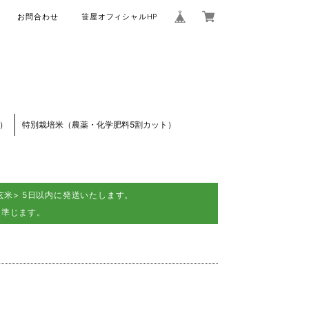
お問合わせ
笹屋オフィシャルHP
）
特別栽培米（農薬・化学肥料5割カット）
米> 5日以内に発送いたします。
に準じます。