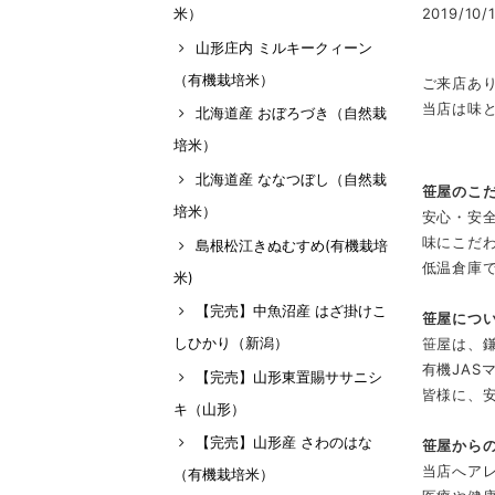
2019/10/1
米）
山形庄内 ミルキークィーン
（有機栽培米）
ご来店あ
当店は味
北海道産 おぼろづき（自然栽
培米）
北海道産 ななつぼし（自然栽
笹屋のこ
培米）
安心・安
味にこだ
島根松江きぬむすめ(有機栽培
低温倉庫
米)
【完売】中魚沼産 はざ掛けこ
笹屋につ
しひかり（新潟）
笹屋は、鎌
有機JA
【完売】山形東置賜ササニシ
皆様に、
キ（山形）
【完売】山形産 さわのはな
笹屋から
当店へア
（有機栽培米）