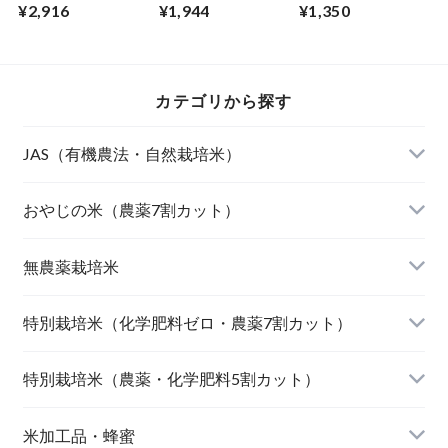
しひかり
（新潟）
海道）自然栽培米
¥2,916
¥1,944
¥1,350
カテゴリから探す
JAS（有機農法・自然栽培米）
山形東置賜 つや姫（有機栽培米）
おやじの米（農薬7割カット）
山形庄内 ミルキークィーン（有機栽培米）
おやじの米 山形鶴岡産 雪若丸
無農薬栽培米
北海道産 おぼろづき（自然栽培米）
【完売】おやじの米 山形鶴岡産ササニシキ
宮崎県産 太陽米ミルキークィーン
特別栽培米（化学肥料ゼロ・農薬7割カット）
北海道産 ななつぼし（自然栽培米）
おやじの米 山形鶴岡産つや姫
【完売】島根奥出雲産 櫛名田姫米こしひかり
風さやか（長野）
特別栽培米（農薬・化学肥料5割カット）
島根松江きぬむすめ(有機栽培米)
おやじの米 山形鶴岡産こしひかり
【完売】新潟燕産 こしひかり
JAたじま コウノトリ育むお米 こしひかり（兵
新潟佐渡産 こしひかり
米加工品・蜂蜜