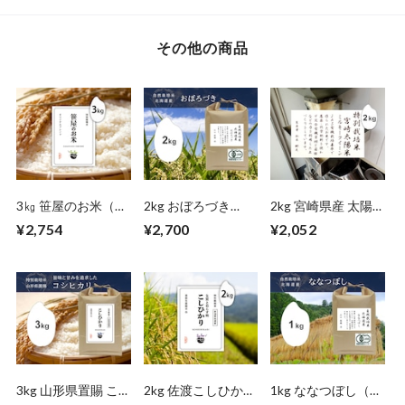
その他の商品
3㎏ 笹屋のお米（オ
2kg おぼろづき
2kg 宮崎県産 太陽
リジナル）
（北海道）自然栽培
米ミルキークイーン
¥2,754
¥2,700
¥2,052
米
（無農薬栽培米）
3kg 山形県置賜 こ
2kg 佐渡こしひかり
1kg ななつぼし（北