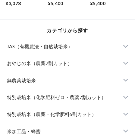
庄内産）
若丸（山形）
サニシキ（山形）
¥3,078
¥5,400
¥5,400
カテゴリから探す
JAS（有機農法・自然栽培米）
山形東置賜 つや姫（有機栽培米）
おやじの米（農薬7割カット）
山形庄内 ミルキークィーン（有機栽培米）
おやじの米 山形鶴岡産 雪若丸
無農薬栽培米
北海道産 おぼろづき（自然栽培米）
【完売】おやじの米 山形鶴岡産ササニシキ
宮崎県産 太陽米ミルキークィーン
特別栽培米（化学肥料ゼロ・農薬7割カット）
北海道産 ななつぼし（自然栽培米）
おやじの米 山形鶴岡産つや姫
【完売】島根奥出雲産 櫛名田姫米こしひかり
風さやか（長野）
特別栽培米（農薬・化学肥料5割カット）
島根松江きぬむすめ(有機栽培米)
おやじの米 山形鶴岡産こしひかり
【完売】新潟燕産 こしひかり
JAたじま コウノトリ育むお米 こしひかり（兵
新潟佐渡産 こしひかり
米加工品・蜂蜜