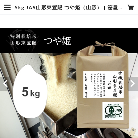
5kg JAS山形東置賜 つや姫（山形） | 笹屋米店