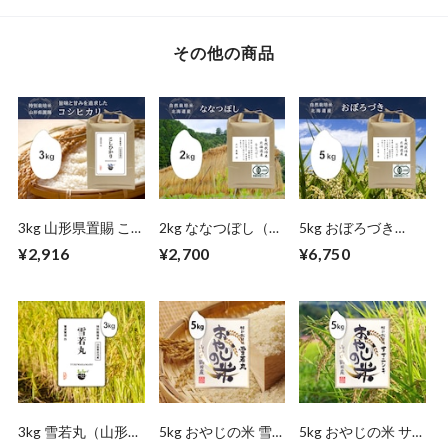
その他の商品
3kg 山形県置賜 こ
2kg ななつぼし（北
5kg おぼろづき
しひかり
海道）自然栽培米
（北海道）自然栽培
¥2,916
¥2,700
¥6,750
米
3kg 雪若丸（山形県
5kg おやじの米 雪
5kg おやじの米 サ